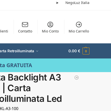
➤
NegoLuz Italia
lienti
Contatto
Mio Conto
Mio Carrello
arta Retroilluminata
0.00
€
0
ata GRATUITA
a Backlight A3
| Carta
oilluminata Led
BKL-A3-100