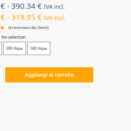
4
€
-
390.34
€
IVA incl.
5
€
-
319.95
€
IVA escl.
(
4
recensioni dei clienti)
No selection
200 Hojas
500 Hojas
Aggiungi al carrello