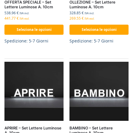
OFFERTA SPECIALE – Set
OLLEZIONE – Set Lettere
Lettere Luminose A. 10cm
Luminose A. 10cm
538.96
€
328.85
€
IVA incl.
IVA incl.
441.77
€
269.55
€
IVA escl.
IVA escl.
Seleziona le opzioni
Seleziona le opzioni
Spedizione: 5-7 Giorni
Spedizione: 5-7 Giorni
APRIRE – Set Lettere Luminose
BAMBINO – Set Lettere
A. 10cm
Luminose A. 10cm