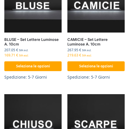
BLUSE – Set Lettere Luminose
CAMICIE – Set Lettere
A. 10cm
Luminose A. 10cm
207.05
€
267.95
€
IVA incl.
IVA incl.
169.71
€
219.63
€
IVA escl.
IVA escl.
Seleziona le opzioni
Seleziona le opzioni
Spedizione: 5-7 Giorni
Spedizione: 5-7 Giorni