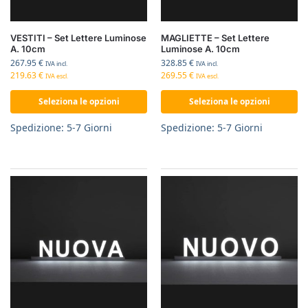
VESTITI – Set Lettere Luminose
MAGLIETTE – Set Lettere
A. 10cm
Luminose A. 10cm
267.95
€
328.85
€
IVA incl.
IVA incl.
219.63
€
269.55
€
IVA escl.
IVA escl.
Seleziona le opzioni
Seleziona le opzioni
Spedizione: 5-7 Giorni
Spedizione: 5-7 Giorni