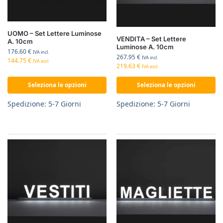
UOMO – Set Lettere Luminose
VENDITA – Set Lettere
A. 10cm
Luminose A. 10cm
176.60
€
IVA incl.
267.95
€
IVA incl.
144.75
€
IVA escl.
219.63
€
IVA escl.
Seleziona le opzioni
Seleziona le opzioni
Spedizione: 5-7 Giorni
Spedizione: 5-7 Giorni