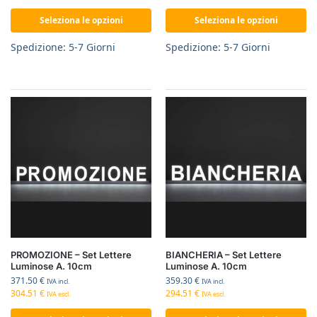
Seleziona le opzioni
Seleziona le opzioni
Spedizione: 5-7 Giorni
Spedizione: 5-7 Giorni
PROMOZIONE – Set Lettere
BIANCHERIA – Set Lettere
Luminose A. 10cm
Luminose A. 10cm
371.50
€
359.30
€
IVA incl.
IVA incl.
304.51
€
294.51
€
IVA escl.
IVA escl.