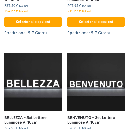
237.50
€
267.95
€
IVA incl.
IVA incl.
194.67
€
219.63
€
IVA escl.
IVA escl.
Seleziona le opzioni
Seleziona le opzioni
Spedizione: 5-7 Giorni
Spedizione: 5-7 Giorni
BELLEZZA – Set Lettere
BENVENUTO – Set Lettere
Luminose A. 10cm
Luminose A. 10cm
267.95
€
328.85
€
IVA incl.
IVA incl.