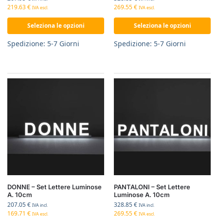
219.63
€
269.55
€
IVA escl.
IVA escl.
Seleziona le opzioni
Seleziona le opzioni
Spedizione: 5-7 Giorni
Spedizione: 5-7 Giorni
DONNE – Set Lettere Luminose
PANTALONI – Set Lettere
A. 10cm
Luminose A. 10cm
207.05
€
328.85
€
IVA incl.
IVA incl.
169.71
€
269.55
€
IVA escl.
IVA escl.