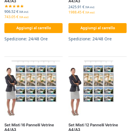
A4/A3
A4/A3
2425.91
€
IVA incl.
906.52
€
1988.45
€
IVA incl.
IVA escl.
743.05
€
IVA escl.
Aggiungi al carrello
Aggiungi al carrello
Spedizione: 24/48 Ore
Spedizione: 24/48 Ore
Set Misti 16 Pannelli Vetrine
Set Misti 12 Pannelli Vetrine
A4/A3
A4/A3