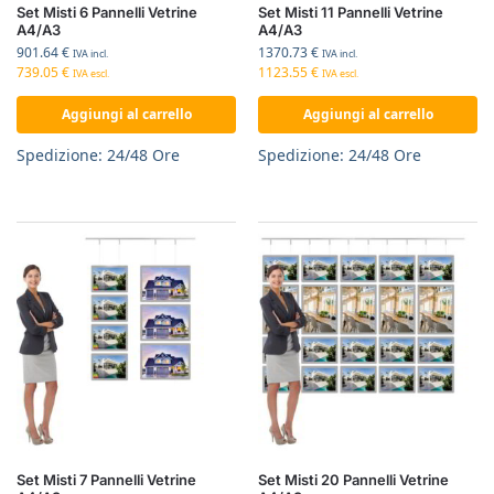
Set Misti 6 Pannelli Vetrine
Set Misti 11 Pannelli Vetrine
A4/A3
A4/A3
901.64
€
1370.73
€
IVA incl.
IVA incl.
739.05
€
1123.55
€
IVA escl.
IVA escl.
Aggiungi al carrello
Aggiungi al carrello
Spedizione: 24/48 Ore
Spedizione: 24/48 Ore
Set Misti 7 Pannelli Vetrine
Set Misti 20 Pannelli Vetrine