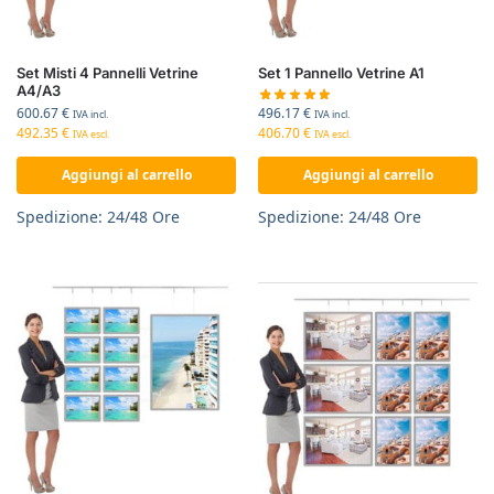
Set Misti 4 Pannelli Vetrine
Set 1 Pannello Vetrine A1
A4/A3
496.17
€
600.67
€
IVA incl.
IVA incl.
406.70
€
492.35
€
IVA escl.
IVA escl.
Aggiungi al carrello
Aggiungi al carrello
Spedizione: 24/48 Ore
Spedizione: 24/48 Ore