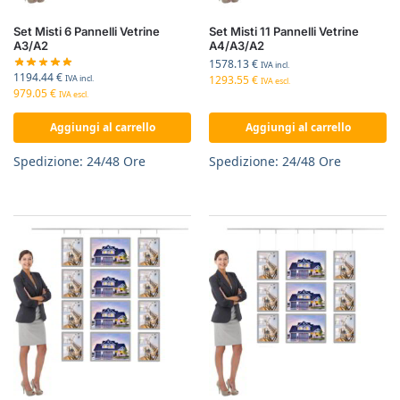
Set Misti 6 Pannelli Vetrine
Set Misti 11 Pannelli Vetrine
A3/A2
A4/A3/A2
1578.13
€
IVA incl.
1194.44
€
1293.55
€
IVA incl.
IVA escl.
979.05
€
IVA escl.
Aggiungi al carrello
Aggiungi al carrello
Spedizione: 24/48 Ore
Spedizione: 24/48 Ore