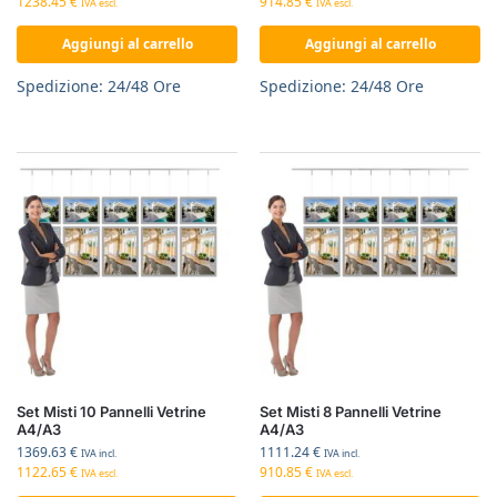
1238.45
€
914.85
€
IVA escl.
IVA escl.
Aggiungi al carrello
Aggiungi al carrello
Spedizione: 24/48 Ore
Spedizione: 24/48 Ore
Set Misti 10 Pannelli Vetrine
Set Misti 8 Pannelli Vetrine
A4/A3
A4/A3
1369.63
€
1111.24
€
IVA incl.
IVA incl.
1122.65
€
910.85
€
IVA escl.
IVA escl.