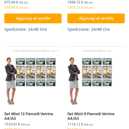
975.94
€
1838.72
€
IVA incl.
IVA incl.
799.95
€
1507.15
€
IVA escl.
IVA escl.
Aggiungi al carrello
Aggiungi al carrello
Spedizione: 24/48 Ore
Spedizione: 24/48 Ore
Set Misti 12 Pannelli Vetrine
Set Misti 9 Pannelli Vetrine
A4/A3
A4/A3
1510.91
€
1116.12
€
IVA incl.
IVA incl.