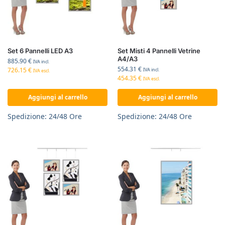
Set 6 Pannelli LED A3
Set Misti 4 Pannelli Vetrine
A4/A3
885.90
€
IVA incl.
554.31
€
726.15
€
IVA incl.
IVA escl.
454.35
€
IVA escl.
Aggiungi al carrello
Aggiungi al carrello
Spedizione: 24/48 Ore
Spedizione: 24/48 Ore