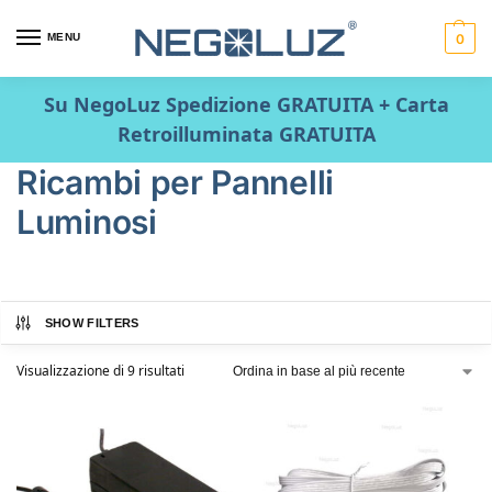
MENU
0
Su NegoLuz Spedizione GRATUITA + Carta
Retroilluminata GRATUITA
Ricambi per Pannelli
Luminosi
SHOW FILTERS
Visualizzazione di 9 risultati