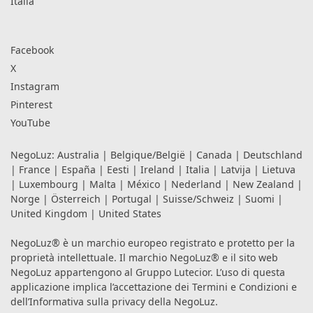
Italia
Facebook
X
Instagram
Pinterest
YouTube
NegoLuz:
Australia
|
Belgique/België
|
Canada
|
Deutschland
|
France
|
España
|
Eesti
|
Ireland
|
Italia
|
Latvija
|
Lietuva
|
Luxembourg
|
Malta
|
México
|
Nederland
|
New Zealand
|
Norge
|
Österreich
|
Portugal
|
Suisse/Schweiz
|
Suomi
|
United Kingdom
|
United States
NegoLuz® è un marchio europeo registrato e protetto per la
proprietà intellettuale. Il marchio NegoLuz® e il sito web
NegoLuz appartengono al Gruppo Lutecior. L’uso di questa
applicazione implica l’accettazione dei
Termini e Condizioni
e
dell’Informativa sulla privacy
della NegoLuz.