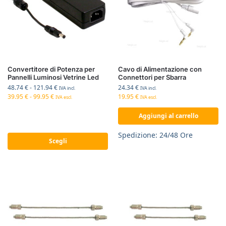
Convertitore di Potenza per
Cavo di Alimentazione con
Pannelli Luminosi Vetrine Led
Connettori per Sbarra
48.74
€
-
121.94
€
24.34
€
IVA incl.
IVA incl.
39.95
€
-
99.95
€
19.95
€
IVA escl.
IVA escl.
Aggiungi al carrello
Spedizione: 24/48 Ore
Scegli