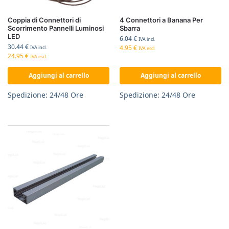
Coppia di Connettori di
4 Connettori a Banana Per
Scorrimento Pannelli Luminosi
Sbarra
LED
6.04
€
IVA incl.
30.44
€
4.95
€
IVA incl.
IVA escl.
24.95
€
IVA escl.
Aggiungi al carrello
Aggiungi al carrello
Spedizione: 24/48 Ore
Spedizione: 24/48 Ore