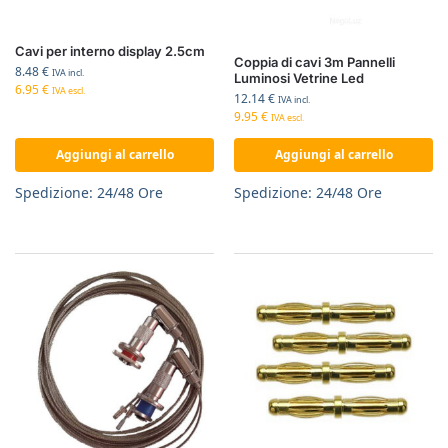
Cavi per interno display 2.5cm
Coppia di cavi 3m Pannelli
8.48
€
IVA incl.
Luminosi Vetrine Led
6.95
€
IVA escl.
12.14
€
IVA incl.
9.95
€
IVA escl.
Aggiungi al carrello
Aggiungi al carrello
Spedizione: 24/48 Ore
Spedizione: 24/48 Ore