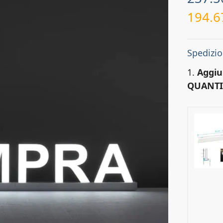
194.
Spedizio
1.
Aggiu
QUANTI