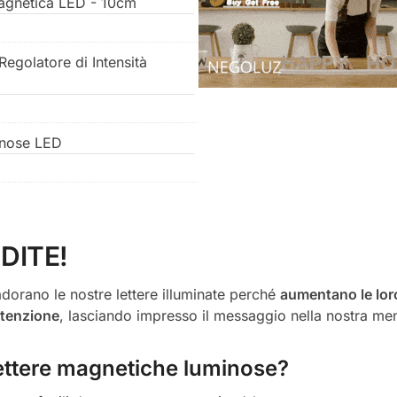
Magnetica LED - 10cm
egolatore di Intensità
inose LED
DITE!
dorano le nostre lettere illuminate perché
aumentano le lor
attenzione
, lasciando impresso il messaggio nella nostra me
 lettere magnetiche luminose?