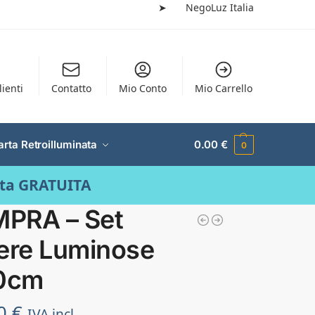
➤
NegoLuz Italia
lienti
Contatto
Mio Conto
Mio Carrello
arta Retroilluminata
0.00
€
0
ata GRATUITA
PRA – Set
tere Luminose
10cm
50
€
IVA incl.