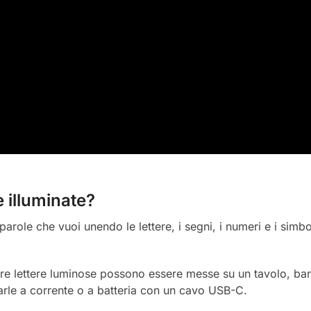
e illuminate?
parole che vuoi unendo le lettere, i segni, i numeri e i simbo
tre lettere luminose possono essere messe su un tavolo, ban
tarle a corrente o a batteria con un cavo USB-C.