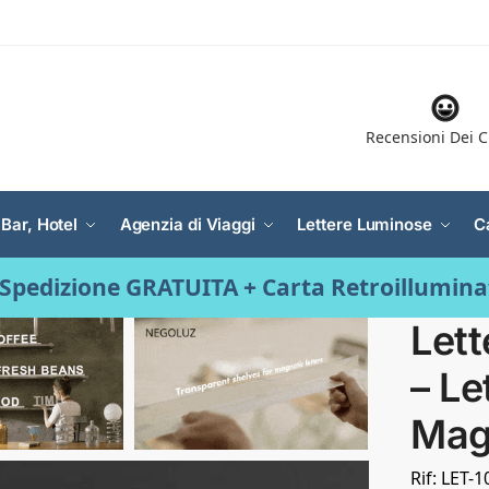
Recensioni Dei C
 Bar, Hotel
Agenzia di Viaggi
Lettere Luminose
C
Spedizione GRATUITA + Carta Retroillumin
Lett
– Le
Mag
Rif: LET-