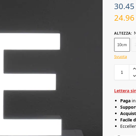
30.4
24.9
N
ALTEZZA
:
10cm
Svuota
Lettera si
Paga
i
Support
Acquist
Facile 
Eccelle