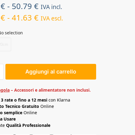
5
€
-
50.79
€
IVA incl.
6
€
-
41.63
€
IVA escl.
o selection
20cm
Aggiungi al carrello
ngola
– Accessori e alimentatore non inclusi.
n
3 rate o fino a 12 mesi
con Klarna
o Tecnico Gratuito
Online
o semplice
Online
da Usare
nte
Qualità Professionale