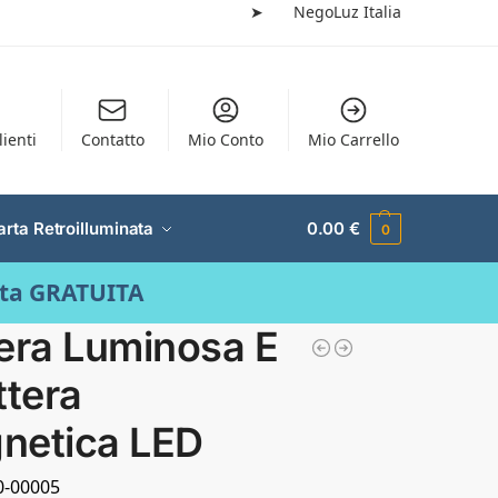
➤
NegoLuz Italia
lienti
Contatto
Mio Conto
Mio Carrello
arta Retroilluminata
0.00
€
0
ata GRATUITA
era Luminosa E
ttera
netica LED
10-00005