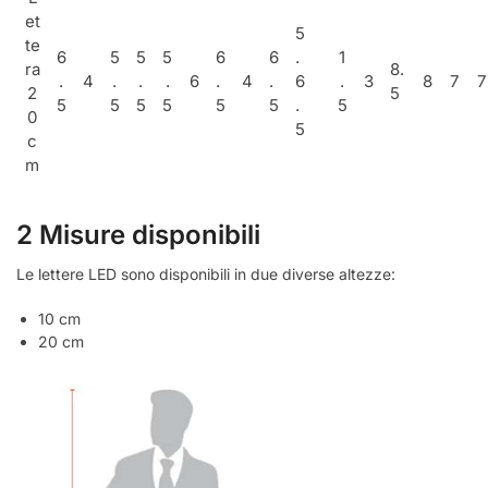
et
5
te
6
5
5
5
6
6
.
1
ra
8.
.
4
.
.
.
6
.
4
.
6
.
3
8
7
7
2
5
5
5
5
5
5
5
.
5
0
5
c
m
2 Misure disponibili
Le lettere LED sono disponibili in due diverse altezze:
10 cm
20 cm