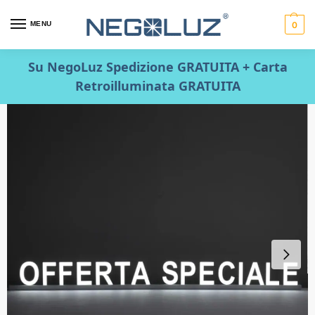
MENU
0
Su NegoLuz Spedizione GRATUITA + Carta
Retroilluminata GRATUITA