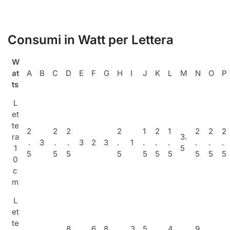
Consumi in Watt per Lettera
W
at
A
B
C
D
E
F
G
H
I
J
K
L
M
N
O
P
ts
L
et
te
2
2
2
2
1
2
1
2
2
2
ra
3.
.
3
.
.
3
2
3
.
1
.
.
.
.
.
.
1
5
5
5
5
5
5
5
5
5
5
5
0
c
m
L
et
te
8
6
8
3
5
4
9