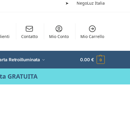
➤
NegoLuz Italia
lienti
Contatto
Mio Conto
Mio Carrello
arta Retroilluminata
0.00
€
0
ata GRATUITA