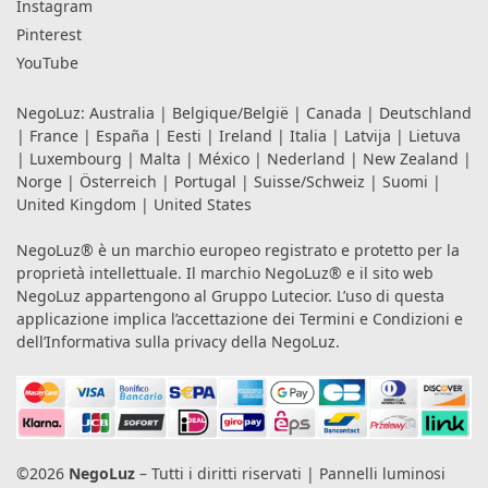
Instagram
Pinterest
YouTube
NegoLuz:
Australia
|
Belgique/België
|
Canada
|
Deutschland
|
France
|
España
|
Eesti
|
Ireland
|
Italia
|
Latvija
|
Lietuva
|
Luxembourg
|
Malta
|
México
|
Nederland
|
New Zealand
|
Norge
|
Österreich
|
Portugal
|
Suisse/Schweiz
|
Suomi
|
United Kingdom
|
United States
NegoLuz® è un marchio europeo registrato e protetto per la
proprietà intellettuale. Il marchio NegoLuz® e il sito web
NegoLuz appartengono al Gruppo Lutecior. L’uso di questa
applicazione implica l’accettazione dei
Termini e Condizioni
e
dell’Informativa sulla privacy
della NegoLuz.
©2026
NegoLuz
– Tutti i diritti riservati | Pannelli luminosi