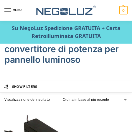
MENU
0
Su NegoLuz Spedizione GRATUITA + Carta
Retroilluminata GRATUITA
convertitore di potenza per
pannello luminoso
SHOW FILTERS
Visualizzazione del risultato