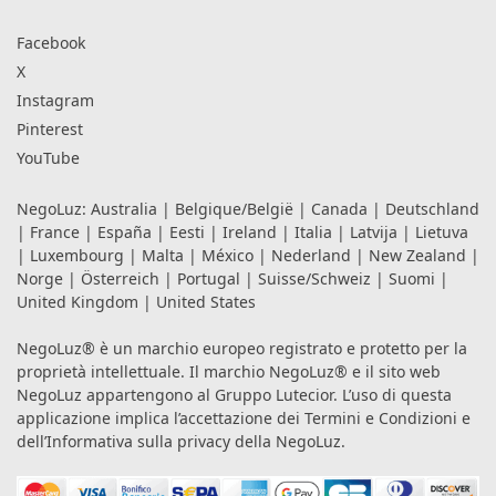
Facebook
X
Instagram
Pinterest
YouTube
NegoLuz:
Australia
|
Belgique/België
|
Canada
|
Deutschland
|
France
|
España
|
Eesti
|
Ireland
|
Italia
|
Latvija
|
Lietuva
|
Luxembourg
|
Malta
|
México
|
Nederland
|
New Zealand
|
Norge
|
Österreich
|
Portugal
|
Suisse/Schweiz
|
Suomi
|
United Kingdom
|
United States
NegoLuz® è un marchio europeo registrato e protetto per la
proprietà intellettuale. Il marchio NegoLuz® e il sito web
NegoLuz appartengono al Gruppo Lutecior. L’uso di questa
applicazione implica l’accettazione dei
Termini e Condizioni
e
dell’Informativa sulla privacy
della NegoLuz.