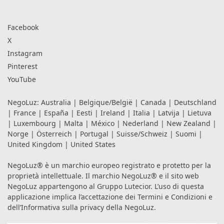
Facebook
X
Instagram
Pinterest
YouTube
NegoLuz:
Australia
|
Belgique/België
|
Canada
|
Deutschland
|
France
|
España
|
Eesti
|
Ireland
|
Italia
|
Latvija
|
Lietuva
|
Luxembourg
|
Malta
|
México
|
Nederland
|
New Zealand
|
Norge
|
Österreich
|
Portugal
|
Suisse/Schweiz
|
Suomi
|
United Kingdom
|
United States
NegoLuz® è un marchio europeo registrato e protetto per la
proprietà intellettuale. Il marchio NegoLuz® e il sito web
NegoLuz appartengono al Gruppo Lutecior. L’uso di questa
applicazione implica l’accettazione dei
Termini e Condizioni
e
dell’Informativa sulla privacy
della NegoLuz.