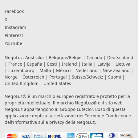
Facebook
X
Instagram
Pinterest
YouTube
NegoLuz:
Australia
|
Belgique/België
|
Canada
|
Deutschland
|
France
|
España
|
Eesti
|
Ireland
|
Italia
|
Latvija
|
Lietuva
|
Luxembourg
|
Malta
|
México
|
Nederland
|
New Zealand
|
Norge
|
Österreich
|
Portugal
|
Suisse/Schweiz
|
Suomi
|
United Kingdom
|
United States
NegoLuz® è un marchio europeo registrato e protetto per la
proprietà intellettuale. Il marchio NegoLuz® e il sito web
NegoLuz appartengono al Gruppo Lutecior. L’uso di questa
applicazione implica l’accettazione dei
Termini e Condizioni
e
dell’Informativa sulla privacy
della NegoLuz.