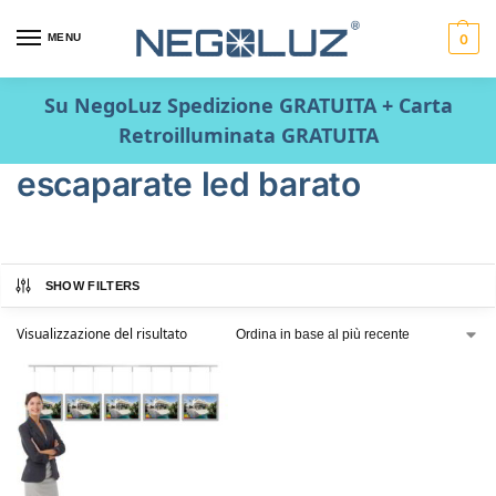
MENU
0
Su NegoLuz Spedizione GRATUITA + Carta
Retroilluminata GRATUITA
escaparate led barato
SHOW FILTERS
Visualizzazione del risultato