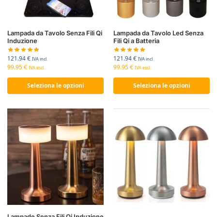
Lampada da Tavolo Senza Fili Qi
Lampada da Tavolo Led Senza
Induzione
Fili Qi a Batteria
121.94
€
121.94
€
IVA incl.
IVA incl.
99.95
€
99.95
€
IVA escl.
IVA escl.
Seleziona le opzioni
Seleziona le opzioni
Lampade Senza Fili Qi Induzione