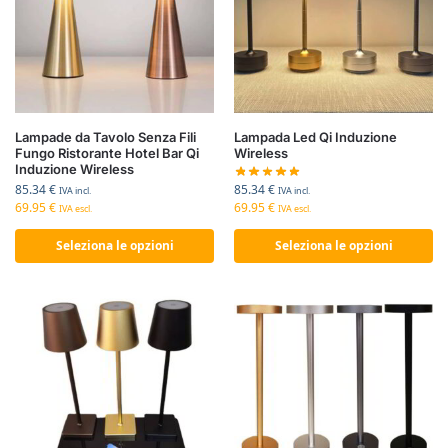
Lampade da Tavolo Senza Fili
Lampada Led Qi Induzione
Fungo Ristorante Hotel Bar Qi
Wireless
Induzione Wireless
85.34
€
85.34
€
IVA incl.
IVA incl.
69.95
€
69.95
€
IVA escl.
IVA escl.
Seleziona le opzioni
Seleziona le opzioni