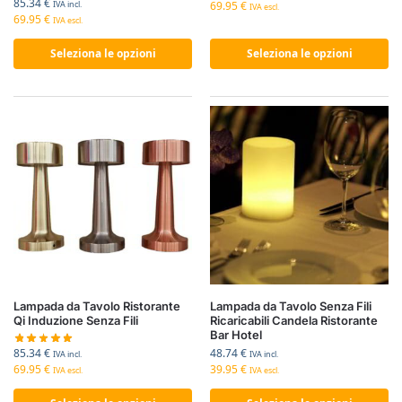
85.34
€
69.95
€
IVA incl.
IVA escl.
69.95
€
IVA escl.
Seleziona le opzioni
Seleziona le opzioni
Lampada da Tavolo Ristorante
Lampada da Tavolo Senza Fili
Qi Induzione Senza Fili
Ricaricabili Candela Ristorante
Bar Hotel
85.34
€
48.74
€
IVA incl.
IVA incl.
69.95
€
39.95
€
IVA escl.
IVA escl.