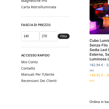
Magnetiche Pro
Carta Retroilluminata
FASCIA DI PREZZO
Filtra
Cubo Lumi
Senza Filo
Sedia Led 
Esterna, S
ACCESSO RAPIDO
Luminosa 
Mio Conto
182.94
€
-
3
Contatto
incl.
Manuali Per l’Utente
149.95
€
-
2
Recensioni Dei Clienti
escl.