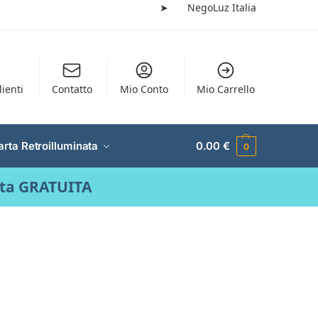
➤
NegoLuz Italia
lienti
Contatto
Mio Conto
Mio Carrello
arta Retroilluminata
0.00
€
0
ata GRATUITA