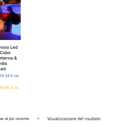
noso Led
 Cubo
Interna &
edia
Led
29.34
€
IVA
69.95
€
IVA
Visualizzazione del risultato