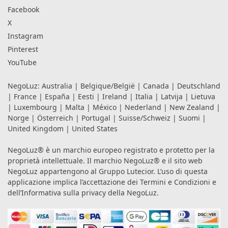
Facebook
X
Instagram
Pinterest
YouTube
NegoLuz:
Australia
|
Belgique/België
|
Canada
|
Deutschland
|
France
|
España
|
Eesti
|
Ireland
|
Italia
|
Latvija
|
Lietuva
|
Luxembourg
|
Malta
|
México
|
Nederland
|
New Zealand
|
Norge
|
Österreich
|
Portugal
|
Suisse/Schweiz
|
Suomi
|
United Kingdom
|
United States
NegoLuz® è un marchio europeo registrato e protetto per la
proprietà intellettuale. Il marchio NegoLuz® e il sito web
NegoLuz appartengono al Gruppo Lutecior. L’uso di questa
applicazione implica l’accettazione dei
Termini e Condizioni
e
dell’Informativa sulla privacy
della NegoLuz.