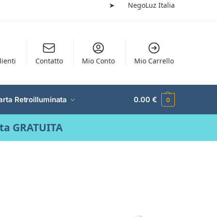
➤
NegoLuz Italia
lienti
Contatto
Mio Conto
Mio Carrello
arta Retroilluminata
0.00
€
0
ata GRATUITA