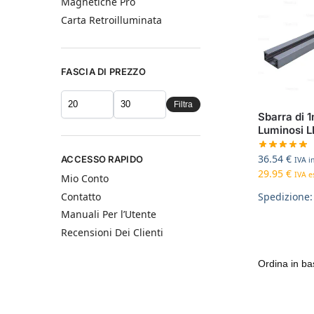
Magnetiche Pro
Carta Retroilluminata
FASCIA DI PREZZO
Filtra
Sbarra di 1
Luminosi 
36.54
€
ACCESSO RAPIDO
IVA in
29.95
€
IVA es
Mio Conto
Spedizione:
Contatto
Manuali Per l’Utente
Recensioni Dei Clienti