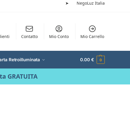
➤
NegoLuz Italia
lienti
Contatto
Mio Conto
Mio Carrello
arta Retroilluminata
0.00
€
0
ata GRATUITA