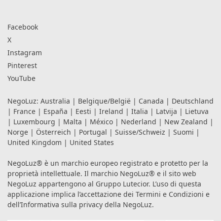
Facebook
X
Instagram
Pinterest
YouTube
NegoLuz:
Australia
|
Belgique/België
|
Canada
|
Deutschland
|
France
|
España
|
Eesti
|
Ireland
|
Italia
|
Latvija
|
Lietuva
|
Luxembourg
|
Malta
|
México
|
Nederland
|
New Zealand
|
Norge
|
Österreich
|
Portugal
|
Suisse/Schweiz
|
Suomi
|
United Kingdom
|
United States
NegoLuz® è un marchio europeo registrato e protetto per la
proprietà intellettuale. Il marchio NegoLuz® e il sito web
NegoLuz appartengono al Gruppo Lutecior. L’uso di questa
applicazione implica l’accettazione dei
Termini e Condizioni
e
dell’Informativa sulla privacy
della NegoLuz.