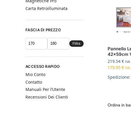
Magnetiche Pro
Carta Retroilluminata
FASCIA DI PREZZO
Filtra
Pannello L
42x59cm V
219.54
€
IVA 
ACCESSO RAPIDO
179.95
€
IVA 
Mio Conto
Spedizione:
Contatto
Manuali Per l’Utente
Recensioni Dei Clienti