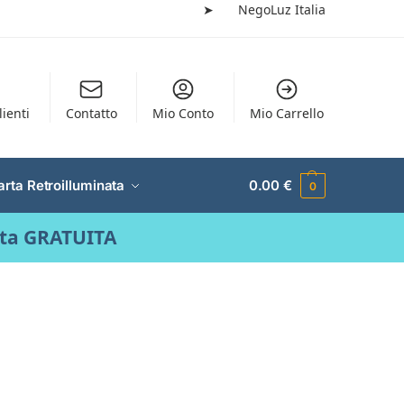
➤
NegoLuz Italia
lienti
Contatto
Mio Conto
Mio Carrello
arta Retroilluminata
0.00
€
0
ata GRATUITA