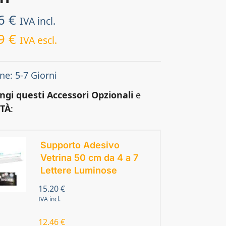
86
€
IVA incl.
39
€
IVA escl.
ne: 5-7 Giorni
ngi questi Accessori Opzionali
e
TÀ
:
Supporto Adesivo
Vetrina 50 cm da 4 a 7
Lettere Luminose
15.20
€
IVA incl.
12.46
€