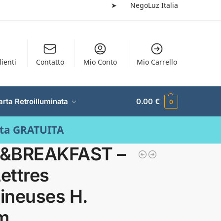
➤
NegoLuz Italia
lienti
Contatto
Mio Conto
Mio Carrello
arta Retroilluminata
0.00
€
0
ata GRATUITA
&BREAKFAST –
Lettres
ineuses H.
m