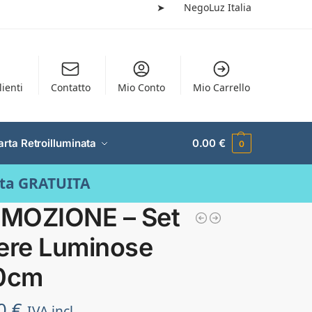
➤
NegoLuz Italia
lienti
Contatto
Mio Conto
Mio Carrello
arta Retroilluminata
0.00
€
0
ata GRATUITA
MOZIONE – Set
tere Luminose
10cm
50
€
IVA incl.