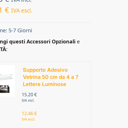
51
€
IVA escl.
ne: 5-7 Giorni
ngi questi Accessori Opzionali
e
TÀ
:
Supporto Adesivo
Vetrina 50 cm da 4 a 7
Lettere Luminose
15.20
€
IVA incl.
12.46
€
IVA escl.