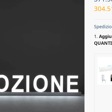
304.
Spedizio
1.
Aggiu
QUANTI