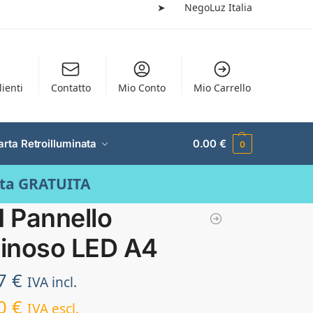
➤
NegoLuz Italia
lienti
Contatto
Mio Conto
Mio Carrello
arta Retroilluminata
0.00
€
0
ata GRATUITA
1 Pannello
inoso LED A4
97
€
IVA incl.
70
€
IVA escl.