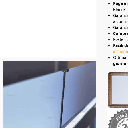
Paga in
Klarna
Garanz
alcun ri
Garanzi
Compra 
Poster 
Facili d
all’Inst
Ottima 
giorno,