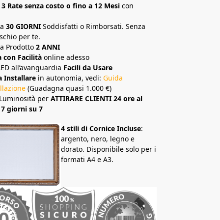
 3 Rate senza costo o fino a 12 Mesi
con
ia
30 GIORNI
Soddisfatti o Rimborsati. Senza
schio per te.
a Prodotto
2 ANNI
con Facilità
online adesso
LED all’avanguardia
Facili da Usare
a Installare
in autonomia, vedi:
Guida
allazione
(Guadagna quasi 1.000 €)
Luminosità per
ATTIRARE CLIENTI 24 ore al
 7 giorni su 7
4 stili di Cornice Incluse
:
argento, nero, legno e
dorato. Disponibile solo per i
formati A4 e A3.