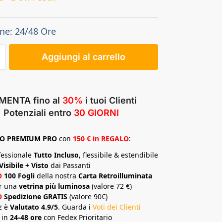
ne: 24/48 Ore
Aggiungi al carrello
MENTA fino al
30%
i tuoi Clienti
Potenziali entro
30 GIORNI
TO
PREMIUM
PRO
con
150 € in REGALO
:
fessionale
Tutto Incluso
, flessibile & estendibile
Visibile + Visto
dai Passanti
O
100 Fogli
della nostra
Carta Retroilluminata
r una
vetrina più luminosa
(valore 72 €)
O
Spedizione GRATIS
(valore 90€)
z è
Valutato 4.9/5
. Guarda i
Voti dei Clienti
 in
24-48 ore
con Fedex Prioritario