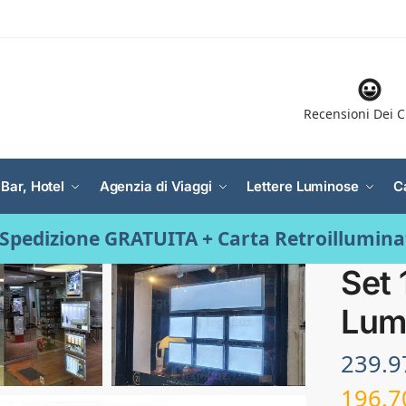
Recensioni Dei C
 Bar, Hotel
Agenzia di Viaggi
Lettere Luminose
C
Spedizione GRATUITA + Carta Retroillumin
Set 
Lum
239.
196.