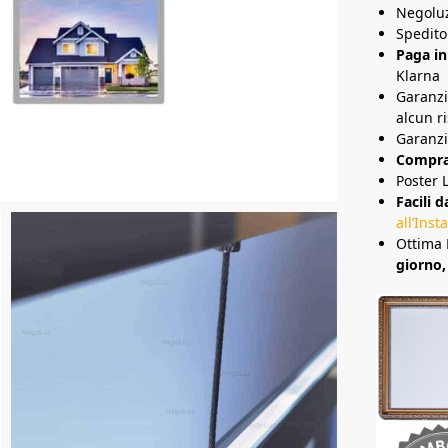
Negolu
Spedito
Paga in
Klarna
Garanz
alcun ri
Garanzi
Compra 
Poster 
Facili d
all’Inst
Ottima 
giorno,