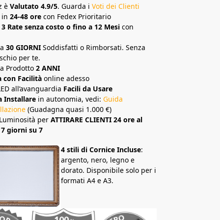
z è
Valutato 4.9/5
. Guarda i
Voti dei Clienti
 in
24-48 ore
con Fedex Prioritario
 3 Rate senza costo o fino a 12 Mesi
con
ia
30 GIORNI
Soddisfatti o Rimborsati. Senza
schio per te.
a Prodotto
2 ANNI
con Facilità
online adesso
LED all’avanguardia
Facili da Usare
a Installare
in autonomia, vedi:
Guida
allazione
(Guadagna quasi 1.000 €)
Luminosità per
ATTIRARE CLIENTI 24 ore al
 7 giorni su 7
4 stili di Cornice Incluse
:
argento, nero, legno e
dorato. Disponibile solo per i
formati A4 e A3.