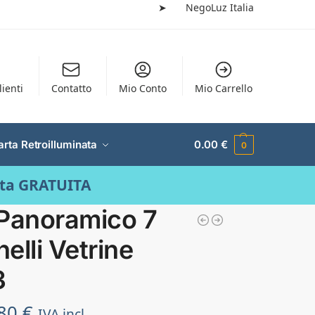
➤
NegoLuz Italia
lienti
Contatto
Mio Conto
Mio Carrello
arta Retroilluminata
0.00
€
0
ata GRATUITA
 Panoramico 7
elli Vetrine
3
.80
€
IVA incl.