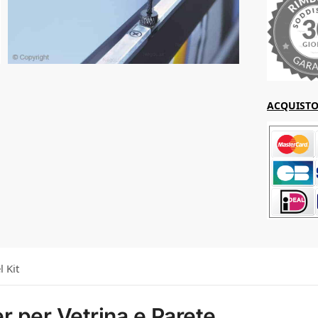
ACQUISTO 
l Kit
r per Vetrina e Parete