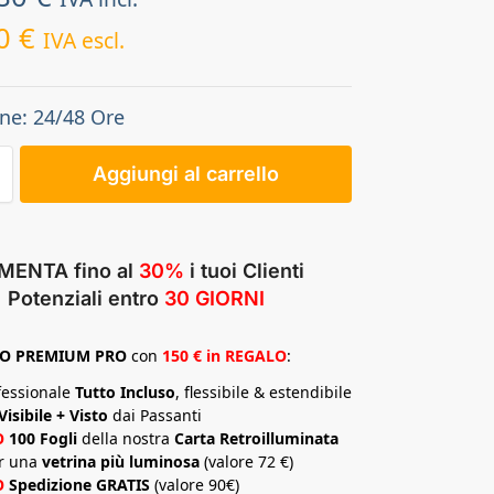
00
€
IVA escl.
ne: 24/48 Ore
Aggiungi al carrello
MENTA fino al
30%
i tuoi Clienti
Potenziali entro
30 GIORNI
TO
PREMIUM
PRO
con
150 € in REGALO
:
fessionale
Tutto Incluso
, flessibile & estendibile
Visibile + Visto
dai Passanti
O
100 Fogli
della nostra
Carta Retroilluminata
r una
vetrina più luminosa
(valore 72 €)
O
Spedizione GRATIS
(valore 90€)