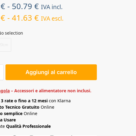
5
€
-
50.79
€
IVA incl.
6
€
-
41.63
€
IVA escl.
o selection
20cm
Aggiungi al carrello
ngola
– Accessori e alimentatore non inclusi.
n
3 rate o fino a 12 mesi
con Klarna
o Tecnico Gratuito
Online
o semplice
Online
da Usare
nte
Qualità Professionale