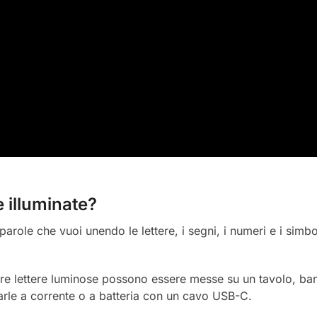
e illuminate?
parole che vuoi unendo le lettere, i segni, i numeri e i simbo
tre lettere luminose possono essere messe su un tavolo, ban
tarle a corrente o a batteria con un cavo USB-C.