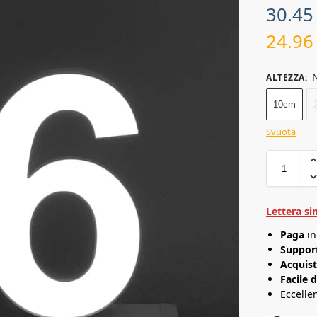
30.4
24.9
N
ALTEZZA
:
10cm
Svuota
Lettera si
Paga
i
Support
Acquist
Facile 
Eccelle