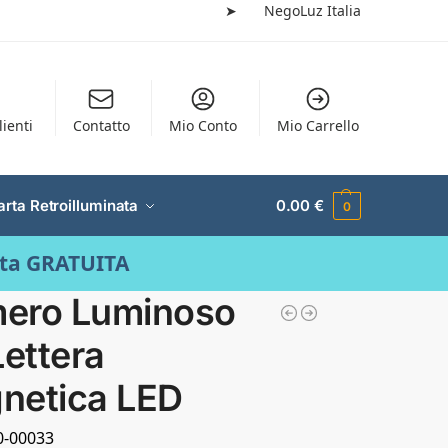
➤
NegoLuz Italia
lienti
Contatto
Mio Conto
Mio Carrello
arta Retroilluminata
0.00
€
0
ata GRATUITA
ero Luminoso
Lettera
netica LED
10-00033