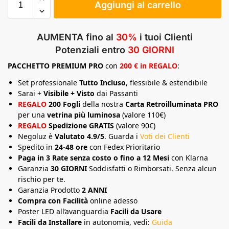
Aggiungi al carrello
AUMENTA fino al
30%
i tuoi Clienti
Potenziali entro
30 GIORNI
PACCHETTO
PREMIUM
PRO
con
200 € in REGALO
:
Set professionale
Tutto Incluso
, flessibile & estendibile
Sarai +
Visibile + Visto
dai Passanti
REGALO
200 Fogli
della nostra
Carta Retroilluminata PRO
per una
vetrina più luminosa
(valore 110€)
REGALO
Spedizione GRATIS
(valore 90€)
Negoluz è
Valutato 4.9/5
. Guarda i
Voti dei Clienti
Spedito in
24-48 ore
con Fedex Prioritario
Paga in 3 Rate senza costo o fino a 12 Mesi
con Klarna
Garanzia
30 GIORNI
Soddisfatti o Rimborsati. Senza alcun
rischio per te.
Garanzia Prodotto
2 ANNI
Compra con Facilità
online adesso
Poster LED all’avanguardia
Facili da Usare
Facili da Installare
in autonomia, vedi:
Guida