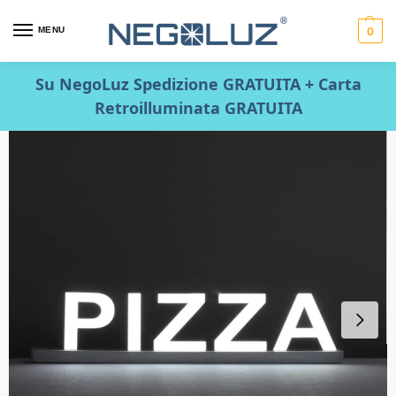
MENU
0
Su NegoLuz Spedizione GRATUITA + Carta
Retroilluminata GRATUITA