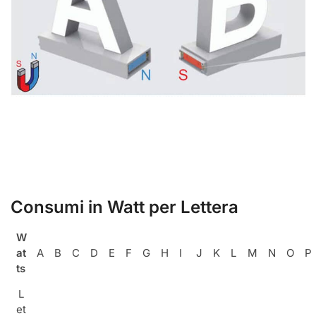
Consumi in Watt per Lettera
W
at
A
B
C
D
E
F
G
H
I
J
K
L
M
N
O
P
ts
L
et