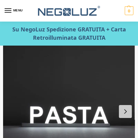
MENU
0
Su NegoLuz Spedizione GRATUITA + Carta
Retroilluminata GRATUITA