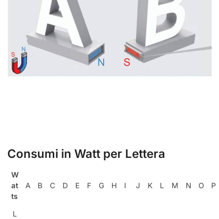
Consumi in Watt per Lettera
W
at
A
B
C
D
E
F
G
H
I
J
K
L
M
N
O
P
ts
L