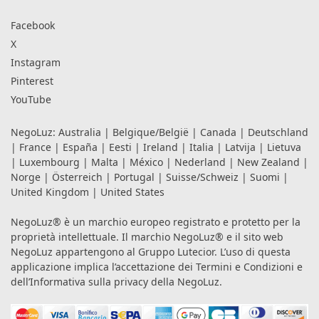
Facebook
X
Instagram
Pinterest
YouTube
NegoLuz:
Australia
|
Belgique/België
|
Canada
|
Deutschland
|
France
|
España
|
Eesti
|
Ireland
|
Italia
|
Latvija
|
Lietuva
|
Luxembourg
|
Malta
|
México
|
Nederland
|
New Zealand
|
Norge
|
Österreich
|
Portugal
|
Suisse/Schweiz
|
Suomi
|
United Kingdom
|
United States
NegoLuz® è un marchio europeo registrato e protetto per la
proprietà intellettuale. Il marchio NegoLuz® e il sito web
NegoLuz appartengono al Gruppo Lutecior. L’uso di questa
applicazione implica l’accettazione dei
Termini e Condizioni
e
dell’Informativa sulla privacy
della NegoLuz.