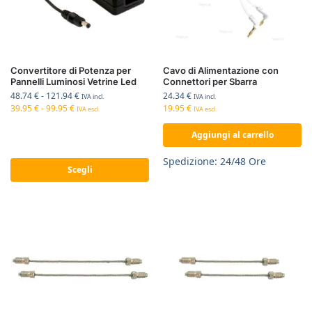
Convertitore di Potenza per
Cavo di Alimentazione con
Pannelli Luminosi Vetrine Led
Connettori per Sbarra
48.74
€
-
121.94
€
24.34
€
IVA incl.
IVA incl.
39.95
€
-
99.95
€
19.95
€
IVA escl.
IVA escl.
Aggiungi al carrello
Spedizione: 24/48 Ore
Scegli