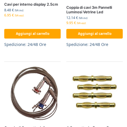
Cavi per interno display 2.5cm
Coppia di cavi 3m Pannelli
8.48
€
IVA incl.
Luminosi Vetrine Led
6.95
€
IVA escl.
12.14
€
IVA incl.
9.95
€
IVA escl.
Aggiungi al carrello
Aggiungi al carrello
Spedizione: 24/48 Ore
Spedizione: 24/48 Ore