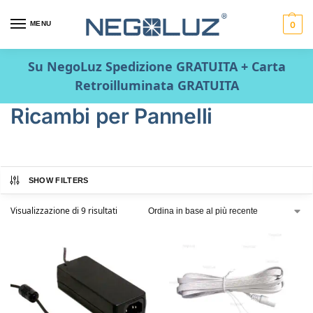
MENU
0
Su NegoLuz Spedizione GRATUITA + Carta
Retroilluminata GRATUITA
Ricambi per Pannelli
SHOW FILTERS
Visualizzazione di 9 risultati