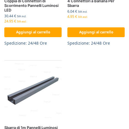
Coppia di Connettori di
4 Connettori a Banana Per
Scorrimento Pannelli Luminosi
Sbarra
LED
6.04
€
IVA incl.
30.44
€
4.95
€
IVA incl.
IVA escl.
24.95
€
IVA escl.
Aggiungi al carrello
Aggiungi al carrello
Spedizione: 24/48 Ore
Spedizione: 24/48 Ore
Sbarra di 1m Pannelli Luminosi