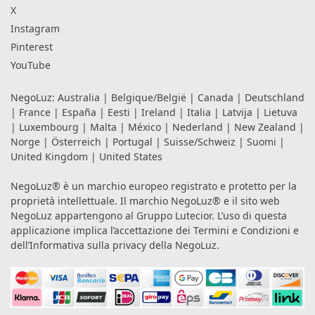
X
Instagram
Pinterest
YouTube
NegoLuz:
Australia
|
Belgique/België
|
Canada
|
Deutschland
|
France
|
España
|
Eesti
|
Ireland
|
Italia
|
Latvija
|
Lietuva
|
Luxembourg
|
Malta
|
México
|
Nederland
|
New Zealand
|
Norge
|
Österreich
|
Portugal
|
Suisse/Schweiz
|
Suomi
|
United Kingdom
|
United States
NegoLuz® è un marchio europeo registrato e protetto per la
proprietà intellettuale. Il marchio NegoLuz® e il sito web
NegoLuz appartengono al Gruppo Lutecior. L’uso di questa
applicazione implica l’accettazione dei
Termini e Condizioni
e
dell’Informativa sulla privacy
della NegoLuz.