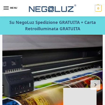
MENU
0
Su NegoLuz Spedizione GRATUITA + Carta
Retroilluminata GRATUITA