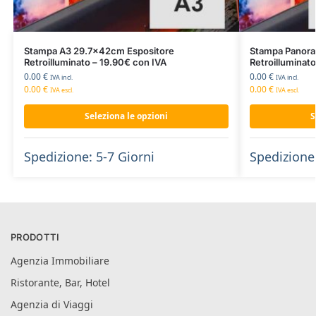
Stampa A3 29.7x42cm Espositore
Stampa Panora
Retroilluminato – 19.90€ con IVA
Retroilluminat
0.00
€
0.00
€
IVA incl.
IVA incl.
0.00
€
0.00
€
IVA escl.
IVA escl.
Seleziona le opzioni
S
Spedizione: 5-7 Giorni
Spedizione:
PRODOTTI
Agenzia Immobiliare
Ristorante, Bar, Hotel
Agenzia di Viaggi