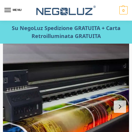
MENU
0
Su NegoLuz Spedizione GRATUITA + Carta
Retroilluminata GRATUITA