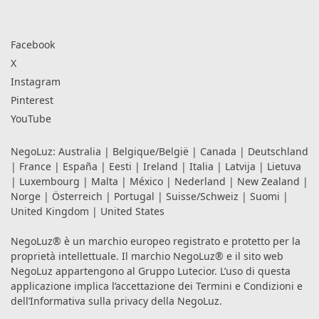
Facebook
X
Instagram
Pinterest
YouTube
NegoLuz:
Australia
|
Belgique/België
|
Canada
|
Deutschland
|
France
|
España
|
Eesti
|
Ireland
|
Italia
|
Latvija
|
Lietuva
|
Luxembourg
|
Malta
|
México
|
Nederland
|
New Zealand
|
Norge
|
Österreich
|
Portugal
|
Suisse/Schweiz
|
Suomi
|
United Kingdom
|
United States
NegoLuz® è un marchio europeo registrato e protetto per la
proprietà intellettuale. Il marchio NegoLuz® e il sito web
NegoLuz appartengono al Gruppo Lutecior. L’uso di questa
applicazione implica l’accettazione dei
Termini e Condizioni
e
dell’Informativa sulla privacy
della NegoLuz.