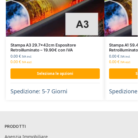
Stampa A3 29.7x42cm Espositore
Stampa A1 59.
Retroilluminato – 19.90€ con IVA
Retroilluminat
0.00
€
0.00
€
IVA incl.
IVA incl.
0.00
€
0.00
€
IVA escl.
IVA escl.
Seleziona le opzioni
S
Spedizione: 5-7 Giorni
Spedizione:
PRODOTTI
Agenzia Immobiliare