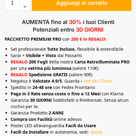
Aggiungi al carrello
AUMENTA fino al
30%
i tuoi Clienti
Potenziali entro
30 GIORNI
PACCHETTO
PREMIUM
PRO
con
200 € in REGALO
:
Set professionale
Tutto Incluso
, flessibile & estendibile
Sarai +
Visibile + Visto
dai Passanti
REGALO
200 Fogli
della nostra
Carta Retroilluminata PRO
per una
vetrina più luminosa
(valore 110€)
REGALO
Spedizione GRATIS
(valore 90€)
Negoluz è
Valutato 4.9/5
. Guarda i
Voti dei Clienti
Spedito in
24-48 ore
con Fedex Prioritario
Paga in 3 Rate senza costo o fino a 12 Mesi
con Klarna
Garanzia
30 GIORNI
Soddisfatti o Rimborsati. Senza alcun
rischio per te.
Garanzia Prodotto
2 ANNI
Compra con Facilità
online adesso
Poster LED all’avanguardia
Facili da Usare
Facili da Installare
in autonomia, vedi:
Guida