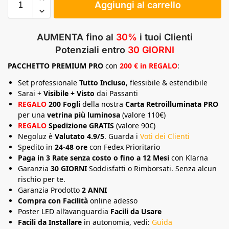
Aggiungi al carrello
AUMENTA fino al
30%
i tuoi Clienti
Potenziali entro
30 GIORNI
PACCHETTO
PREMIUM
PRO
con
200 € in REGALO
:
Set professionale
Tutto Incluso
, flessibile & estendibile
Sarai +
Visibile + Visto
dai Passanti
REGALO
200 Fogli
della nostra
Carta Retroilluminata PRO
per una
vetrina più luminosa
(valore 110€)
REGALO
Spedizione GRATIS
(valore 90€)
Negoluz è
Valutato 4.9/5
. Guarda i
Voti dei Clienti
Spedito in
24-48 ore
con Fedex Prioritario
Paga in 3 Rate senza costo o fino a 12 Mesi
con Klarna
Garanzia
30 GIORNI
Soddisfatti o Rimborsati. Senza alcun
rischio per te.
Garanzia Prodotto
2 ANNI
Compra con Facilità
online adesso
Poster LED all’avanguardia
Facili da Usare
Facili da Installare
in autonomia, vedi:
Guida