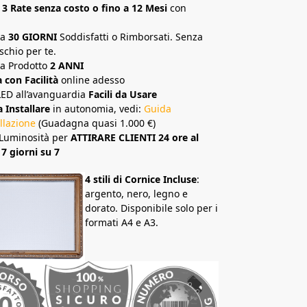
 3 Rate senza costo o fino a 12 Mesi
con
ia
30 GIORNI
Soddisfatti o Rimborsati. Senza
schio per te.
a Prodotto
2 ANNI
con Facilità
online adesso
LED all’avanguardia
Facili da Usare
a Installare
in autonomia, vedi:
Guida
allazione
(Guadagna quasi 1.000 €)
Luminosità per
ATTIRARE CLIENTI 24 ore al
 7 giorni su 7
4 stili di Cornice Incluse
:
argento, nero, legno e
dorato. Disponibile solo per i
formati A4 e A3.