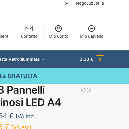
➤
NegoLuz Italia
lienti
Contatto
Mio Conto
Mio Carrello
arta Retroilluminata
0.00
€
0
ata GRATUITA
8 Pannelli
inosi LED A4
.64
€
IVA incl.
85
€
IVA escl.