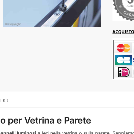
ACQUISTO 
l Kit
o per Vetrina e Parete
annelli luminosi
a led nella vetrina o sulla parete. Sappiam