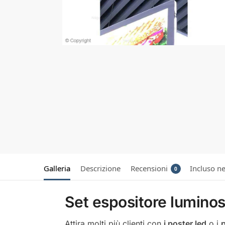
Galleria
Descrizione
Recensioni
Incluso ne
0
Set espositore luminos
Attira molti più clienti con
i poster led
o i
p