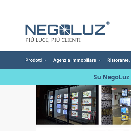
PIÙ LUCE, PIÙ CLIENTI
Prodotti
Agenzia Immobiliare
Ristorante,
Su NegoLuz 