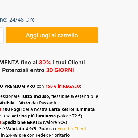
ne: 24/48 Ore
Aggiungi al carrello
MENTA fino al
30%
i tuoi Clienti
Potenziali entro
30 GIORNI
TO
PREMIUM
PRO
con
150 € in REGALO
:
fessionale
Tutto Incluso
, flessibile & estendibile
Visibile + Visto
dai Passanti
O
100 Fogli
della nostra
Carta Retroilluminata
r una
vetrina più luminosa
(valore 72 €)
O
Spedizione GRATIS
(valore 90€)
z è
Valutato 4.9/5
. Guarda i
Voti dei Clienti
 in
24-48 ore
con Fedex Prioritario