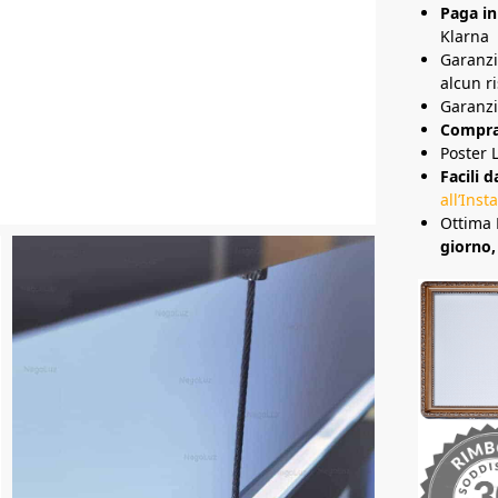
Paga in
Klarna
Garanz
alcun ri
Garanzi
Compra 
Poster 
Facili d
all’Inst
Ottima 
giorno,