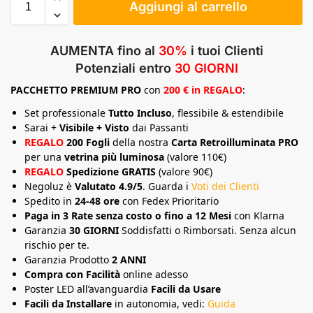
Aggiungi al carrello
AUMENTA fino al
30%
i tuoi Clienti
Potenziali entro
30 GIORNI
PACCHETTO
PREMIUM
PRO
con
200 € in REGALO
:
Set professionale
Tutto Incluso
, flessibile & estendibile
Sarai +
Visibile + Visto
dai Passanti
REGALO
200 Fogli
della nostra
Carta Retroilluminata PRO
per una
vetrina più luminosa
(valore 110€)
REGALO
Spedizione GRATIS
(valore 90€)
Negoluz è
Valutato 4.9/5
. Guarda i
Voti dei Clienti
Spedito in
24-48 ore
con Fedex Prioritario
Paga in 3 Rate senza costo o fino a 12 Mesi
con Klarna
Garanzia
30 GIORNI
Soddisfatti o Rimborsati. Senza alcun
rischio per te.
Garanzia Prodotto
2 ANNI
Compra con Facilità
online adesso
Poster LED all’avanguardia
Facili da Usare
Facili da Installare
in autonomia, vedi:
Guida